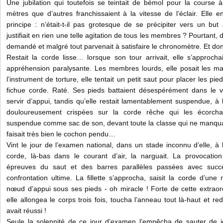
Une jubilation qui toutefois se teintait de bémol pour la course à 
mètres que d’autres franchissaient à la vitesse de l’éclair. Elle e
principe : n’était-t-il pas grotesque de se précipiter vers un but 
justifiait en rien une telle agitation de tous les membres ? Pourtant, do
demandé et malgré tout parvenait à satisfaire le chronomètre. Et do
Restait la corde lisse… lorsque son tour arrivait, elle s’approch
appréhension paralysante. Les membres lourds, elle posait les m
l’instrument de torture, elle tentait un petit saut pour placer les pi
fichue corde. Raté. Ses pieds battaient désespérément dans le 
servir d’appui, tandis qu’elle restait lamentablement suspendue, à
douloureusement crispées sur la corde rêche qui les écorchait
suspendue comme sac de son, devant toute la classe qui ne manquait
faisait très bien le cochon pendu…
Vint le jour de l’examen national, dans un stade inconnu d’elle, à l’
corde, là-bas dans le courant d’air, la narguait. La provocation
épreuves du saut et des barres parallèles passées avec succ
confrontation ultime. La fillette s’approcha, saisit la corde d’une 
nœud d’appui sous ses pieds - oh miracle ! Forte de cette extraord
elle allongea le corps trois fois, toucha l’anneau tout là-haut et red
avait réussi !
Seule la solennité de ce jour d’examen l’empêcha de sauter de jo