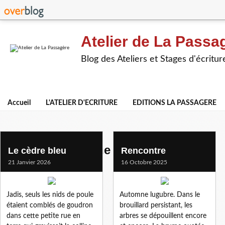
Atelier de La Passa
Blog des Ateliers et Stages d'écritur
Accueil
L'ATELIER D'ECRITURE
EDITIONS LA PASSAGERE
benedicte -fredaine
Le cèdre bleu
Rencontre
21 Janvier 2026
16 Octobre 2025
Jadis, seuls les nids de poule
Automne lugubre. Dans le
étaient comblés de goudron
brouillard persistant, les
dans cette petite rue en
arbres se dépouillent encore