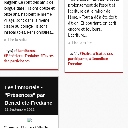
baigner. Ce sont des amis de
prolongement de l’esprit et
longue date : ils ont douze et
l’écriture est le miroir de
onze ans, habitent le même
l’âme. » Tout a déjà été écrit
village, sont dans la même
dit-on. Et pourtant, on écrit
classe au collège. Ils sont
encore et toujours…
inséparables. Pensionnaires...
L’écriture...
Lire la suite
Lire la suite
Tag(s) :
#l'antihéros
,
Tag(s) :
#Ecrire
,
#Textes des
#Bénédicte -Fredaine
,
#Textes
participants
,
#Bénédicte -
des participants
Fredaine
Les immortels -
"Présences" par
Bénédicte-Fredaine
21 Septembre 2022
Gravure : Dante et Virgile