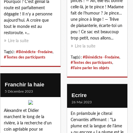
pinces ! — Ah, elle est bonne
Pourquoi ? C’est génial la
celle-là, je te pince ! Madame
route est parfaitement
fait de l’humour ? Je pince…
dégagée ! Il n’y a personne
une pince à linge ! — Trêve
aujourd’hui. A croire que
de plaisanterie, écarte-toi un
tout le monde est au
peu ! Ce sac est beaucoup
restoroute. »...
trop petit, nous allons...
Lire la suite
Lire la suite
Tag(s) :
#Bénédicte -Fredaine
,
#Textes des participants
Tag(s) :
#Bénédicte -Fredaine
,
#Textes des participants
,
#Faire parler les objets
Franchir la haie
5 Décembre 2023
Ecrire
26 Mai 2023
Alexandre et Didier
En préambule je citerai
marchent le long de la
Cervantès affirmant : "La
rivière, à la recherche d’un
plume est la langue de l'âme
coin agréable pour se
» ou encore « La plume est le