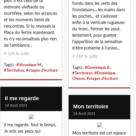
plus. Il est celui de ta
fondu dans les verts des
mémoire vivifiante ou
frondaisons... les mains dans
mortifère, selon tes errances
les poches... et s’adosser
et tes moments bénis de
enfin à la verticale rugueuse
rencontres. Si tu revoyais la
du tronc. Fermer les yeux,
Place du Tertre maintenant,
lentement, pour guetter
tu n’y reconnaîtrais plus rien
l’apparition de la sensation
de l’ambiance...
d’être présente à l’union...
Lire la suite
Lire la suite
Tag(s) :
#Véronique M.
,
Tag(s) :
#Dominique B.
,
#Territoires
,
#stages d'écriture
#Territoires
,
#Dominique
Olsenn
,
#stages d'écriture
Il me regarde
18 Août 2021
Mon territoire
18 Août 2021
Il me regarde. Tout le temps.
Je vois ses yeux qui
Mon territoire est cet espace