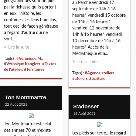
géographiques sont un plus
au Perche Vendredi 17
par la richesse qu’ils portent
septembre de 14h à 16
en eux, l’histoire, les
heures* vendredi 15 octobre
coutumes, les liens humains,
de 14h à 16 heures*
tout ceci de façon généreuse
vendredi 12 novembre de
à l’égard d’autrui qui ne
14h à 16 heures* vendredi
sont...
10 décembre de 14h à 16
Lire la suite
heures* Accès de la
Médiathèque et à...
Tag(s) :
#Véronique M.
,
Lire la suite
#Véronique Kangizer
,
#Textes
de l'atelier
,
#Territoires
Tag(s) :
#Agenda ateliers
,
#ateliers d'écriture
Ton Montmartre
22 Août 2021
S'adosser
18 Août 2021
Ton Montmartre est celui
des années 70 et n’existe
Les pieds sur terre... le regard