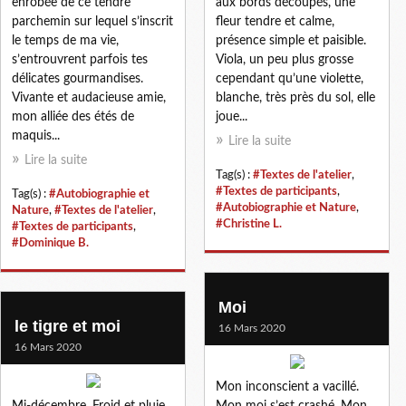
enrobée de ce tendre
aux bords découpés, une
parchemin sur lequel s’inscrit
fleur tendre et calme,
le temps de ma vie,
présence simple et paisible.
s’entrouvrent parfois tes
Viola, un peu plus grosse
délicates gourmandises.
cependant qu’une violette,
Vivante et audacieuse amie,
blanche, très près du sol, elle
mon alliée des étés de
joue...
maquis...
Lire la suite
Lire la suite
Tag(s) :
#Textes de l'atelier
,
#Textes de participants
,
Tag(s) :
#Autobiographie et
#Autobiographie et Nature
,
Nature
,
#Textes de l'atelier
,
#Christine L.
#Textes de participants
,
#Dominique B.
Moi
le tigre et moi
16 Mars 2020
16 Mars 2020
Mon inconscient a vacillé.
Mi-décembre. Froid et pluie.
Mon moi s’est crashé. Mon