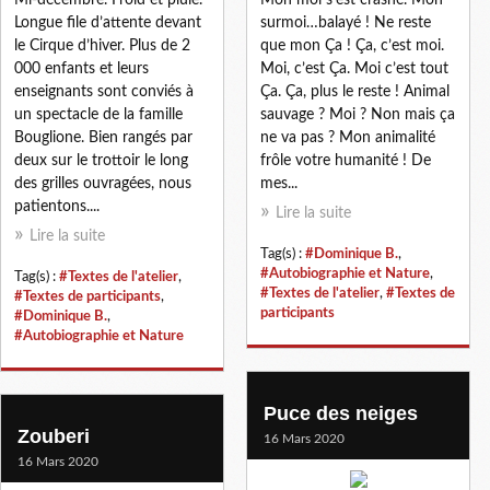
Longue file d’attente devant
surmoi…balayé ! Ne reste
le Cirque d’hiver. Plus de 2
que mon Ça ! Ça, c’est moi.
000 enfants et leurs
Moi, c’est Ça. Moi c’est tout
enseignants sont conviés à
Ça. Ça, plus le reste ! Animal
un spectacle de la famille
sauvage ? Moi ? Non mais ça
Bouglione. Bien rangés par
ne va pas ? Mon animalité
deux sur le trottoir le long
frôle votre humanité ! De
des grilles ouvragées, nous
mes...
patientons....
Lire la suite
Lire la suite
Tag(s) :
#Dominique B.
,
#Autobiographie et Nature
,
Tag(s) :
#Textes de l'atelier
,
#Textes de l'atelier
,
#Textes de
#Textes de participants
,
participants
#Dominique B.
,
#Autobiographie et Nature
Puce des neiges
Zouberi
16 Mars 2020
16 Mars 2020