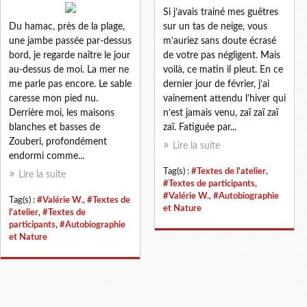
Si j’avais trainé mes guêtres
Du hamac, près de la plage,
sur un tas de neige, vous
une jambe passée par-dessus
m’auriez sans doute écrasé
bord, je regarde naître le jour
de votre pas négligent. Mais
au-dessus de moi. La mer ne
voilà, ce matin il pleut. En ce
me parle pas encore. Le sable
dernier jour de février, j’ai
caresse mon pied nu.
vainement attendu l’hiver qui
Derrière moi, les maisons
n’est jamais venu, zaï zaï zaï
blanches et basses de
zaï. Fatiguée par...
Zouberi, profondément
Lire la suite
endormi comme...
Tag(s) :
#Textes de l'atelier
,
Lire la suite
#Textes de participants
,
#Valérie W.
,
#Autobiographie
Tag(s) :
#Valérie W.
,
#Textes de
et Nature
l'atelier
,
#Textes de
participants
,
#Autobiographie
et Nature