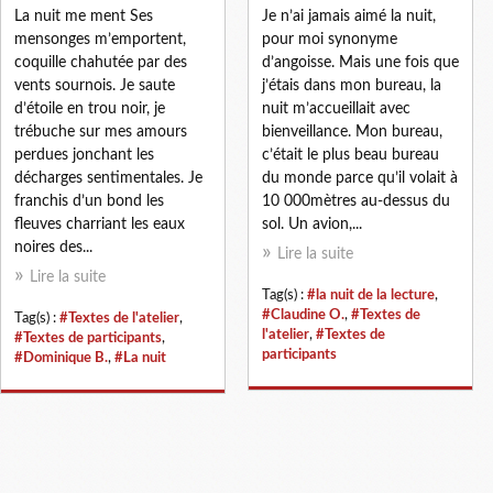
La nuit me ment Ses
Je n’ai jamais aimé la nuit,
mensonges m’emportent,
pour moi synonyme
coquille chahutée par des
d’angoisse. Mais une fois que
vents sournois. Je saute
j’étais dans mon bureau, la
d’étoile en trou noir, je
nuit m’accueillait avec
trébuche sur mes amours
bienveillance. Mon bureau,
perdues jonchant les
c’était le plus beau bureau
décharges sentimentales. Je
du monde parce qu’il volait à
franchis d’un bond les
10 000mètres au-dessus du
fleuves charriant les eaux
sol. Un avion,...
noires des...
Lire la suite
Lire la suite
Tag(s) :
#la nuit de la lecture
,
#Claudine O.
,
#Textes de
Tag(s) :
#Textes de l'atelier
,
l'atelier
,
#Textes de
#Textes de participants
,
participants
#Dominique B.
,
#La nuit