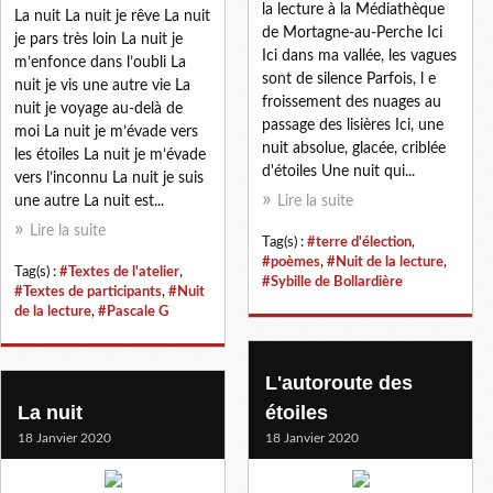
la lecture à la Médiathèque
La nuit La nuit je rêve La nuit
de Mortagne-au-Perche Ici
je pars très loin La nuit je
Ici dans ma vallée, les vagues
m’enfonce dans l’oubli La
sont de silence Parfois, l e
nuit je vis une autre vie La
froissement des nuages au
nuit je voyage au-delà de
passage des lisières Ici, une
moi La nuit je m’évade vers
nuit absolue, glacée, criblée
les étoiles La nuit je m’évade
d'étoiles Une nuit qui...
vers l’inconnu La nuit je suis
une autre La nuit est...
Lire la suite
Lire la suite
Tag(s) :
#terre d'élection
,
#poèmes
,
#Nuit de la lecture
,
Tag(s) :
#Textes de l'atelier
,
#Sybille de Bollardière
#Textes de participants
,
#Nuit
de la lecture
,
#Pascale G
L'autoroute des
La nuit
étoiles
18 Janvier 2020
18 Janvier 2020