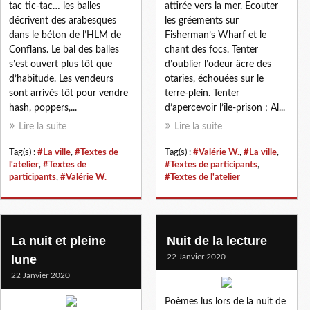
tac tic-tac… les balles
attirée vers la mer. Ecouter
décrivent des arabesques
les gréements sur
dans le béton de l’HLM de
Fisherman’s Wharf et le
Conflans. Le bal des balles
chant des focs. Tenter
s’est ouvert plus tôt que
d’oublier l’odeur âcre des
d’habitude. Les vendeurs
otaries, échouées sur le
sont arrivés tôt pour vendre
terre-plein. Tenter
hash, poppers,...
d’apercevoir l’île-prison ; Al...
Lire la suite
Lire la suite
Tag(s) :
#La ville
,
#Textes de
Tag(s) :
#Valérie W.
,
#La ville
,
l'atelier
,
#Textes de
#Textes de participants
,
participants
,
#Valérie W.
#Textes de l'atelier
La nuit et pleine
Nuit de la lecture
lune
22 Janvier 2020
22 Janvier 2020
Poèmes lus lors de la nuit de