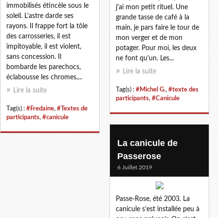
immobilisés étincèle sous le
j'ai mon petit rituel. Une
soleil. L’astre darde ses
grande tasse de café à la
rayons. Il frappe fort la tôle
main, je pars faire le tour de
des carrosseries, il est
mon verger et de mon
impitoyable, il est violent,
potager. Pour moi, les deux
sans concession. Il
ne font qu'un. Les...
bombarde les parechocs,
Lire la suite
éclabousse les chromes,...
Tag(s) :
#Michel G.
,
#texte des
Lire la suite
participants
,
#Canicule
Tag(s) :
#Fredaine
,
#Textes de
participants
,
#canicule
La canicule de
Passerose
6 Juillet 2019
Passe-Rose, été 2003. La
canicule s’est installée peu à