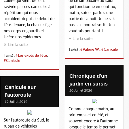
colère qui vient de loin,
de ce lampadaire du salon
ravivée par ces canicules à
qui fonctionne en continu,
répétition qui nous
matin, soir et parfois une
accablent depuis le début de
partie de la nuit. Je ne sais
l’été. Tenace, la chaleur fige
pas si je pourrai sortir. Je le
nos corps engourdis et
voudrais pourtant. Il...
lacère nos épidermes...
Lire la suite
Lire la suite
Tag(s) :
#Valérie W.
,
#Canicule
Tag(s) :
#Les excès de l'été
,
#Canicule
Chronique d'un
jardin en sursis
Canicule sur
20 Juillet 2026
l'autoroute
19 Juillet 2019
Comme chaque matin, au
printemps et en été, et
Sur l’autoroute du Sud, le
souvent encore à l'automne
ruban de véhicules
lorsque le temps le permet,