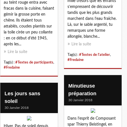
mille trésors que les enfants
au teint rouge entra avec
s’empressent de découvrir
fracas dans la cuisine, faisant
tandis que les plus grands
gémir la grosse porte en
marchent dans l’eau fraîche.
chêne. Ils étaient tous
Là, sur le sable argenté, tu
attablés, coudes plantés sur
remarques une forme
la toile cirée un peu collante
allongée, blanche...
: en ce début d’été 1945,
après les...
Lire la suite
Lire la suite
Tag(s) :
#Textes de l'atelier
,
#Fredaine
Tag(s) :
#Textes de participants
,
#Fredaine
Minutieuse
Les jours sans
préparation
soleil
30 Janvier 2018
30 Janvier 2018
Dans l’esprit de Composant
spar Thierry Beistingel, en
Hiver. Pas de soleil depuis