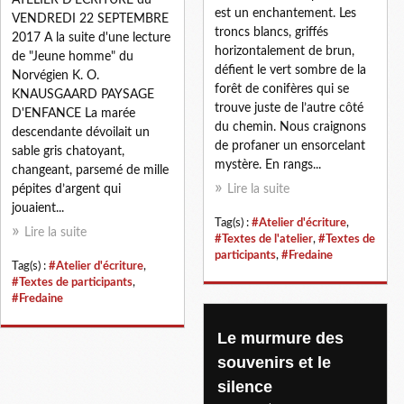
est un enchantement. Les
VENDREDI 22 SEPTEMBRE
troncs blancs, griffés
2017 A la suite d'une lecture
horizontalement de brun,
de "Jeune homme" du
défient le vert sombre de la
Norvégien K. O.
forêt de conifères qui se
KNAUSGAARD PAYSAGE
trouve juste de l’autre côté
D'ENFANCE La marée
du chemin. Nous craignons
descendante dévoilait un
de profaner un ensorcelant
sable gris chatoyant,
mystère. En rangs...
changeant, parsemé de mille
pépites d’argent qui
Lire la suite
jouaient...
Tag(s) :
#Atelier d'écriture
,
Lire la suite
#Textes de l'atelier
,
#Textes de
participants
,
#Fredaine
Tag(s) :
#Atelier d'écriture
,
#Textes de participants
,
#Fredaine
Le murmure des
souvenirs et le
silence