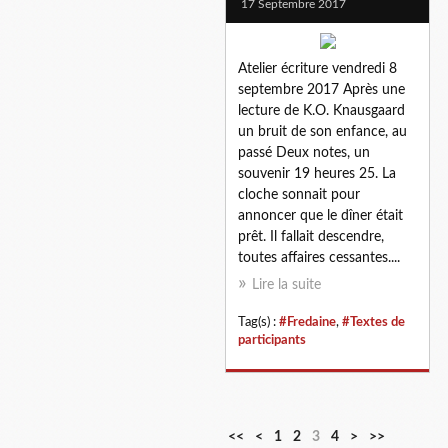
17 Septembre 2017
Atelier écriture vendredi 8
septembre 2017 Après une
lecture de K.O. Knausgaard
un bruit de son enfance, au
passé Deux notes, un
souvenir 19 heures 25. La
cloche sonnait pour
annoncer que le dîner était
prêt. Il fallait descendre,
toutes affaires cessantes....
Lire la suite
Tag(s) :
#Fredaine
,
#Textes de
participants
<<
<
1
2
3
4
>
>>