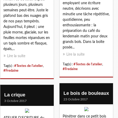
employant une écriture
plusieurs jours, plusieurs
neutre, décrivons avec
semaines peut-être. Juste le
minutie une tâche répétitive,
plafond bas des nuages gris
quotidienne, peu
de nos pays tempérés.
enthousiasmante : la
Aujourd’hui, il pleut ; une
préparation du café du
pluie morne, glaciale, sur les
lendemain matin pour deux
feuilles mortes répandues en
grands bols. Dans la boîte
un tapis sombre et flasque,
posée...
épais,...
Lire la suite
Lire la suite
Tag(s) :
#Textes de l'atelier
,
Tag(s) :
#Textes de l'atelier
,
#Fredaine
#Fredaine
Le bois de bouleaux
La crique
23 Octobre 2017
3 Octobre 2017
Pénétrer dans ce petit bois
ATELIER D’ECRITURE du