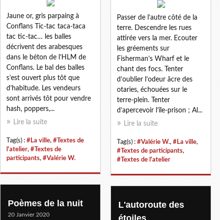
Jaune or, gris parpaing à
Passer de l’autre côté de la
Conflans Tic-tac taca-taca
terre. Descendre les rues
tac tic-tac… les balles
attirée vers la mer. Ecouter
décrivent des arabesques
les gréements sur
dans le béton de l’HLM de
Fisherman’s Wharf et le
Conflans. Le bal des balles
chant des focs. Tenter
s’est ouvert plus tôt que
d’oublier l’odeur âcre des
d’habitude. Les vendeurs
otaries, échouées sur le
sont arrivés tôt pour vendre
terre-plein. Tenter
hash, poppers,...
d’apercevoir l’île-prison ; Al...
Lire la suite
Lire la suite
Tag(s) :
#La ville
,
#Textes de
Tag(s) :
#Valérie W.
,
#La ville
,
l'atelier
,
#Textes de
#Textes de participants
,
participants
,
#Valérie W.
#Textes de l'atelier
Poèmes de la nuit
L'autoroute des
20 Janvier 2020
étoiles