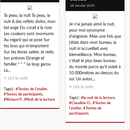
18 Janvier 2020
Ta peau, la nuit Ta peau, la
nuit A des reflets divins, mon
Je n’ai jamais aimé la nuit,
bel ange Du corail à la rose
pour moi synonyme
Les couleurs sont murmures
d’angoisse. Mais une fois que
Au regard qui se pose Sur
j’étais dans mon bureau, la
tes bras qui m’emportent
nuit m’accueillait avec
Sur tes lèvres salées Je redis
bienveillance. Mon bureau,
ton prénom Etrange et
c’était le plus beau bureau
familier * * * Le loup garou
du monde parce qu’il volait à
La...
10 000mètres au-dessus du
Lire la suite
sol. Un avion,...
Lire la suite
Tag(s) :
#Textes de l'atelier
,
#Textes de participants
,
Tag(s) :
#la nuit de la lecture
,
#Richard P.
,
#Nuit de la lecture
#Claudine O.
,
#Textes de
l'atelier
,
#Textes de
participants