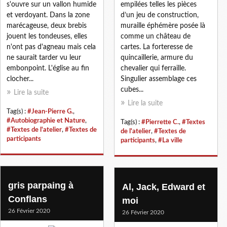
s'ouvre sur un vallon humide
empilées telles les pièces
et verdoyant. Dans la zone
d’un jeu de construction,
marécageuse, deux brebis
muraille éphémère posée là
jouent les tondeuses, elles
comme un château de
n'ont pas d'agneau mais cela
cartes. La forteresse de
ne saurait tarder vu leur
quincaillerie, armure du
embonpoint. L'église au fin
chevalier qui ferraille.
clocher...
Singulier assemblage ces
cubes...
Lire la suite
Lire la suite
Tag(s) :
#Jean-Pierre G.
,
#Autobiographie et Nature
,
Tag(s) :
#Pierrette C.
,
#Textes
#Textes de l'atelier
,
#Textes de
de l'atelier
,
#Textes de
participants
participants
,
#La ville
gris parpaing à
Al, Jack, Edward et
Conflans
moi
26 Février 2020
26 Février 2020