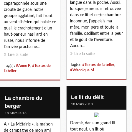
langue dans la poche. Aussi,
caparaçonnée sous une
lorsque je me suis retrouvée
croute de glace, notre
dans ce lit et cette chambre
groupe agglutiné, fait front
inconnue, j’appelais ma
au vent sibérien qui balaie ce
mère, mon père et toute la
quai, le crachotement d’un
famille, oscillant entre la peur
haut-parleur nasillard en
et le goût de l’aventure.
russe, nous informe de
Aucun...
l’arrivée prochaine...
Lire la suite
Lire la suite
Tag(s) :
#Textes de l'atelier
,
Tag(s) :
#Anne P
,
#Textes de
#Véronique M.
l'atelier
Le lit du délit
La chambre du
18 Mars 2018
berger
18 Mars 2018
Dormir, dans un grand lit
A « La Métairie », la maison
tout neuf, un lit où
de campagne de mon ami