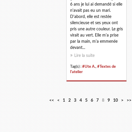
6 ans je lui ai demandé si elle
n'avait pas eu un mari.
D'abord, elle est restée
silencieuse et ses yeux ont
pris une autre couleur. Le gris
virait au vert. Elle m'a prise
par la main, m'a emmenée
devant...
Lire la suite
Tag(s) :
#Ute A.
,
#Textes de
l'atelier
<<
<
1
2
3
4
5
6
7
8
9
10
>
>>