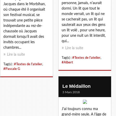
personne, jamais, n'aurait
Jacques dans le Morbihan,
dormi. Un lit que tout le
où chaque été il organisait
monde verrait, un lit qui ne
son festival musical, se
se cacherait pas, un lit qui
trouvait une petite pièce
sauterait aux yeux des gens
indépendante au rez-de-
un lit volé , pour une heure,
chaussée où Jacques
pour une nuit un lit interdit,
dormait lorsqu’il avait des
qui...
invités occupant les
chambres...
Lire la suite
Lire la suite
Tag(s) :
#Textes de l'atelier
,
#Albert
Tag(s) :
#Textes de l'atelier
,
#Pascale G
Le Médaillon
3 Mars 2018
J'ai toujours connu ma
grand-mère seule. A l'âge de