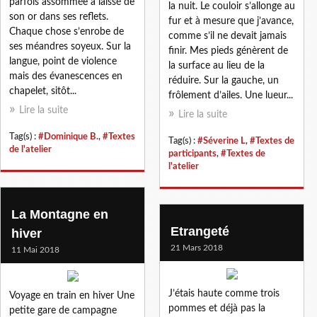
parfois assommée a laissé de
la nuit. Le couloir s’allonge au
son or dans ses reflets.
fur et à mesure que j’avance,
Chaque chose s’enrobe de
comme s’il ne devait jamais
ses méandres soyeux. Sur la
finir. Mes pieds génèrent de
langue, point de violence
la surface au lieu de la
mais des évanescences en
réduire. Sur la gauche, un
chapelet, sitôt...
frôlement d’ailes. Une lueur...
Lire la suite
Lire la suite
Tag(s) :
#Dominique B.
,
#Textes
Tag(s) :
#Séverine L
,
#Textes de
de l'atelier
participants
,
#Textes de
l'atelier
La Montagne en
Etrangeté
hiver
21 Mars 2018
11 Mai 2018
J’étais haute comme trois
Voyage en train en hiver Une
pommes et déjà pas la
petite gare de campagne