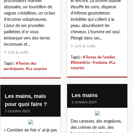
profondeurs marines
et encore. La brume ouatée
abyssales, un tourbillon de
étouffe les sons, disperse
vagues cristallines, un océan
d’infimes gouttelettes
d’écumes voluptueuses.
invisibles qui collent à la
L’azur de ses prunelles
peau, alourdissent les
pailletées d’or vous
cheveux. L’homme est seul.
embarque vers des terres
Plongé dans ses...
inconnues et...
Lire la suite
Lire la suite
Tag(s) :
#Textes de l'atelier
,
#Bénédicte -Fredaine
,
#La
Tag(s) :
#Textes des
surprise
participants
,
#La surprise
Les mains
Les mains, mais
1 Octobre 2025
pour quoi faire ?
1 Octobre 2025
Des caresses, des engelures,
des crèmes de soin, des
« Combien de fois n' ai-je pas