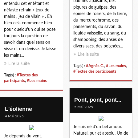
baumes apaisants, des
entendu cet entêtant et
piqures de guêpes, des
néfaste refrain « jeux de
épines de rosiers, de la terre,
mains , jeu de vilain » . Eh
du mercurochrome, des
bien cela commence bien
pansements, du savon, du
pour quelqu'un qui se pose
liquide vaisselle, du sang, du
toujours la question de
shampooing, des anses de
savoir dans quel sens on
divers sacs, des poignées...
visse et on dévisse. Je laisse
Lire la suite
les mains...
Lire la suite
Tag(s) :
#Agnès C.
,
#Les mains
,
#Textes des participants
Tag(s) :
#Textes des
participants
,
#Les mains
Pont, pont, pont...
5 Mai 2025
L'éolienne
4 Mai 2025
Je suis né d’un bel amour.
Naturel, pur et absolu. Un de
Je dépends du vent.