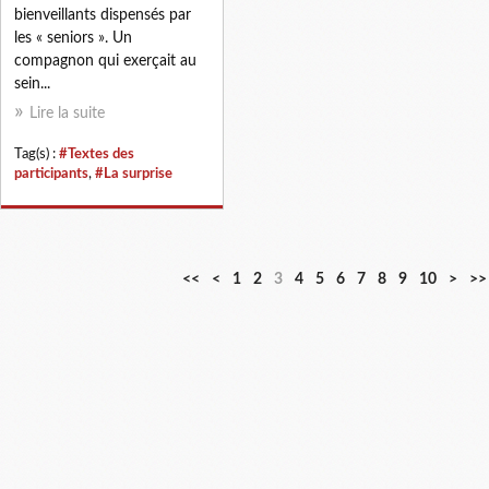
bienveillants dispensés par
les « seniors ». Un
compagnon qui exerçait au
sein...
Lire la suite
Tag(s) :
#Textes des
participants
,
#La surprise
2
3
4
5
<<
<
1
2
3
4
5
6
7
8
9
10
>
>>
0
0
0
0