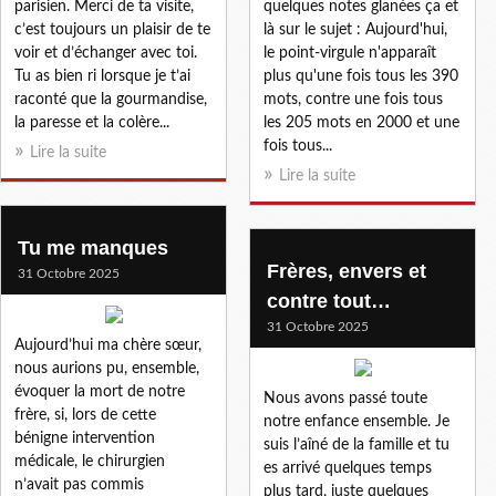
parisien. Merci de ta visite,
quelques notes glanées ça et
c’est toujours un plaisir de te
là sur le sujet : Aujourd'hui,
voir et d’échanger avec toi.
le point-virgule n'apparaît
Tu as bien ri lorsque je t’ai
plus qu'une fois tous les 390
raconté que la gourmandise,
mots, contre une fois tous
la paresse et la colère...
les 205 mots en 2000 et une
fois tous...
Lire la suite
Lire la suite
Tu me manques
Frères, envers et
31 Octobre 2025
contre tout…
31 Octobre 2025
Aujourd’hui ma chère sœur,
nous aurions pu, ensemble,
évoquer la mort de notre
Nous avons passé toute
frère, si, lors de cette
notre enfance ensemble. Je
bénigne intervention
suis l’aîné de la famille et tu
médicale, le chirurgien
es arrivé quelques temps
n’avait pas commis
plus tard, juste quelques