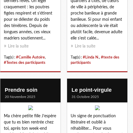
derniers rêves. Un léger
quartiers à cités, de cœurs
craquement : les poutres
de ville à périphéries, de
figées respirent et s’étirent
proche banlieue à grande
pour se délester du poids
banlieue. Si pour moi enfant
des ténèbres. Depuis de
ou adolescente la vie était
longues années, ces vieux
plutôt facile, devenue adulte
madriers soutiennent...
elle s’est calée...
Lire la suite
Lire la suite
Tag(s) :
#Camille Autoire
,
Tag(s) :
#Linda N.
,
#texte des
#Textes des participants
participants
Prendre soin
Le point-virgule
20 Novembre 2025
31 Octobre 2025
Ma chère petite fille J’espère
Un signe de ponctuation
que tu es bien rentrée chez
littéraire et oublié à
toi, après ton week-end
réhabiliter… Pour vous