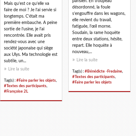
parisien. En troupeau
Mais qu’est ce qu’elle va
désordonné, la foule
faire de moi ? Je l’ai servie si
s’engouffre dans les wagons,
longtemps. C’était ma
elle revient du travail,
première embauche. A peine
fatiguée, l’œil morne.
sortie de l’usine, je l’ai
Soudain, la rame hoquète
rencontrée. Elle avait pris
entre deux stations, hésite,
rendez-vous avec une
repart. Elle hoquète à
société japonaise qui siège
nouveau,...
aux Ulys. Ma technologie est
Lire la suite
subtile, un...
Lire la suite
Tag(s) :
#Bénédicte -Fredaine
,
#Textes des participants
,
Tag(s) :
#Faire parler les objets
,
#Faire parler les objets
#Textes des participants
,
#Françoise 2L