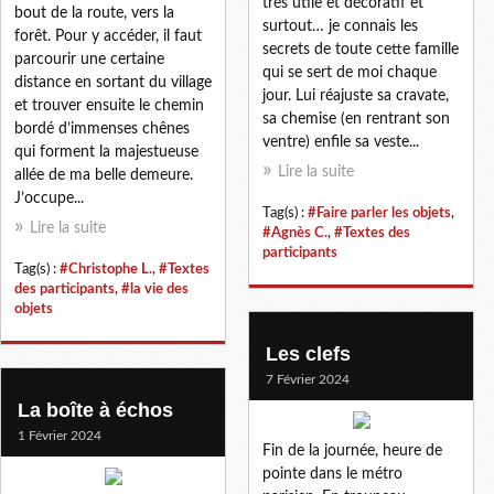
très utile et décoratif et
bout de la route, vers la
surtout… je connais les
forêt. Pour y accéder, il faut
secrets de toute cette famille
parcourir une certaine
qui se sert de moi chaque
distance en sortant du village
jour. Lui réajuste sa cravate,
et trouver ensuite le chemin
sa chemise (en rentrant son
bordé d’immenses chênes
ventre) enfile sa veste...
qui forment la majestueuse
Lire la suite
allée de ma belle demeure.
J’occupe...
Tag(s) :
#Faire parler les objets
,
Lire la suite
#Agnès C.
,
#Textes des
participants
Tag(s) :
#Christophe L.
,
#Textes
des participants
,
#la vie des
objets
Les clefs
7 Février 2024
La boîte à échos
1 Février 2024
Fin de la journée, heure de
pointe dans le métro