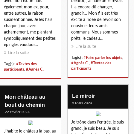
avec mon ex. Je hais
bientôt, j’ai hâte de le revoir.
également mon ex, pour,
Il a encore dû changer,
entre autres, la raison
grandir… Mon fils est très
susmentionnée. Je les hais
excité à l’idée de revoir son
chaque jour, avec
cousin et leurs amis
acharnement, me plantant
communs. Nous sommes
symboliquement des petites
prêts, le cadeau...
épingles vaudous...
Lire la suite
Lire la suite
Tag(s) :
#Faire parler les objets
,
#Agnès C.
,
#Textes des
Tag(s) :
#Textes des
participants
participants
,
#Agnès C.
Le miroir
Mon château au
5 Mars 2024
bout du chemin
22 Février 2024
Je trône dans l’entrée, je suis
grand, je suis beau. Je suis
J’habite le château là bas, au