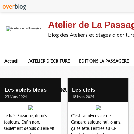
Atelier de La Passa
Blog des Ateliers et Stages d'écritur
Accueil
L'ATELIER D'ECRITURE
EDITIONS LA PASSAGERE
textes des participants
Les volets bleus
Les clefs
25 Mars 2024
18 Mars 2024
Je hais Suzanne, depuis
C’est l’anniversaire de
toujours. Enfin non,
Gaspard aujourd’hui, 6 ans,
seulement depuis qu’elle vit
ça se fête, l’entrée au CP