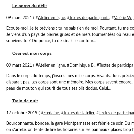
Le corps du délit
09 mars 2021 ( #
Atelier en ligne
, #
Textes de participants
, #
Valérie W.
Ecoute-moi. Je te préviens : tu ne sais rien de moi. Pourtant, tu me co
Je viens d’un pays de pierres grises et de mers tourmentées où l’eau et
souviens-tu ? Du pouce, tu dessinais le contour...
Ceci est mon corps
09 mars 2021 ( #
Atelier en ligne
, #
Dominique B.
, #
Textes de participa
Dans le corps du temps, j’inscris mes mille corps. Vivants. Tous précieu
disparait pas. Les corps sont une mémoire. Mes corps savent encore…
peau de mouton qui sourit de tous ses plis dodus. Celui...
Train de nuit
17 octobre 2019 ( #
Fredaine
, #
Textes de l'atelier
, #
Textes de participa
Bourdonnante, bondée, la gare Montparnasse est fébrile ce soir. Du
on s’arrête, on tente de lire les horaires sur les panneaux placés trop 