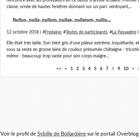
rencontre avec les professeurs en ce début d’année scolaire. Premier c
classe, ornée de hautes fenêtres donnant sur un parc verdoyant,...
Nullus, nulla, nullum, nullae, nullarum, nullis...
12 octobre 2018 ( #
Fredaine
, #
Textes de participants
, #
La Passagère
)
Elle était très laide. Son teint gris d’une pâleur extrême, inquiétante, 
sous sa veste en grosse laine de couleur présumée châtaigne - tricoté
même - beaucoup trop vaste pour son corps maigre...
2
<<
<
1
2
3
4
5
6
7
8
9
10
>
0
Voir le profil de
Sybille de Bollardière
sur le portail Overblog