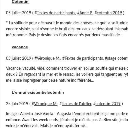
Cotentin
05 juillet 2019 ( #
Textes de participants
, #
Anne P.
, #
cotentin 2019
)
‘’ La solitude pour découvrir le monde des choses, ce que la solitude n
encore visible, seul résonne le bruit des rouleaux se déroulant inla
métronome. Puis je devine les flots encadrés par deux massifs de...
vacance
05 juillet 2019 ( #
Véronique M.
, #
Textes de participants
, #
stage coten
Vacance, vacuité, vide, comment trouver en soi un souffle qui mette de
deux ? En regardant la mer et le ressac, les voiliers qui tanguent au r
me laisse imprégner par cette nature indifférente...
L'ennui existentielcotentin
25 juin 2019 ( #
Véronique M.
, #
Textes de l'atelier
, #
cotentin 2019
)
Image : Alberto José Varela - Augusta L'ennui existentiel ça me parle 
enfance. Avant les week-ends, j’étais et je n’étais pas là. Bien sûr, je d
voire je m’énervais. Mais je m’ennuyais ferme...