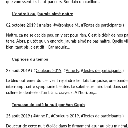
que vomissent les haut-parleurs. Soudain un carillon...
L'endroit où j'aurais aimé naître
02 octobre 2019 ( #
naître
, #
Véronique M.
, #
Textes de participants
)
Naître, ça ne se décide pas, on y est pour rien. C’est le désir de nos pa
terre. Alors, plutôt qu’un endroit, j’aurais aimé ne pas naître. Quelle v
bien ,tant pis, c’est dit ! Car mourir,...
Caprices du temps
27 août 2019 ( #
Couleurs 2019
, #
Anne P.
, #
Textes de participants
)
Le bleu outremer du ciel vient rejoindre les flots turquoise, une bande
interrompt cette symphonie bleutée. Le soleil astre miroitant dans cet 
collerette dentelée d’un blanc crayeux. A l’horizon,...
Terrasse de café la nuit par Van Gogh
25 août 2019 ( #
Anne P.
, #
Couleurs 2019
, #
Textes de participants
)
Douceur de cette nuit étoilée dans le firmament azur au bleu minéral,