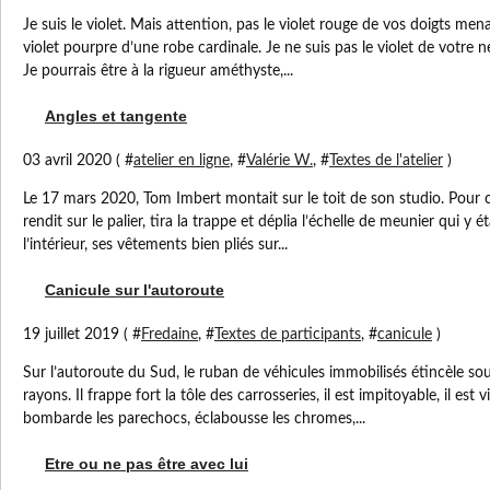
Je suis le violet. Mais attention, pas le violet rouge de vos doigts mena
violet pourpre d’une robe cardinale. Je ne suis pas le violet de votre n
Je pourrais être à la rigueur améthyste,...
Angles et tangente
03 avril 2020 ( #
atelier en ligne
, #
Valérie W.
, #
Textes de l'atelier
)
Le 17 mars 2020, Tom Imbert montait sur le toit de son studio. Pour ce 
rendit sur le palier, tira la trappe et déplia l’échelle de meunier qui y éta
l’intérieur, ses vêtements bien pliés sur...
Canicule sur l'autoroute
19 juillet 2019 ( #
Fredaine
, #
Textes de participants
, #
canicule
)
Sur l’autoroute du Sud, le ruban de véhicules immobilisés étincèle sous 
rayons. Il frappe fort la tôle des carrosseries, il est impitoyable, il est 
bombarde les parechocs, éclabousse les chromes,...
Etre ou ne pas être avec lui