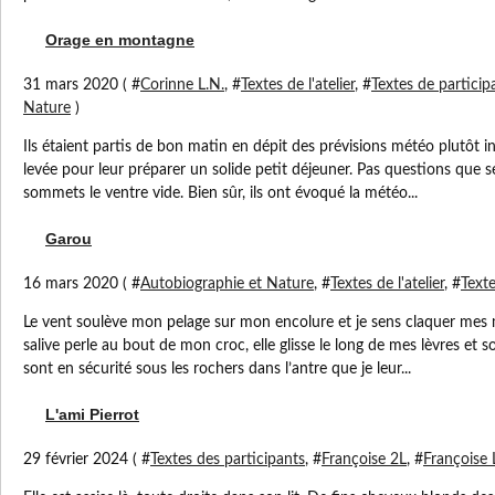
Orage en montagne
31 mars 2020 ( #
Corinne L.N.
, #
Textes de l'atelier
, #
Textes de particip
Nature
)
Ils étaient partis de bon matin en dépit des prévisions météo plutôt inqu
levée pour leur préparer un solide petit déjeuner. Pas questions que se
sommets le ventre vide. Bien sûr, ils ont évoqué la météo...
Garou
16 mars 2020 ( #
Autobiographie et Nature
, #
Textes de l'atelier
, #
Texte
Le vent soulève mon pelage sur mon encolure et je sens claquer mes
salive perle au bout de mon croc, elle glisse le long de mes lèvres et 
sont en sécurité sous les rochers dans l’antre que je leur...
L'ami Pierrot
29 février 2024 ( #
Textes des participants
, #
Françoise 2L
, #
Françoise 