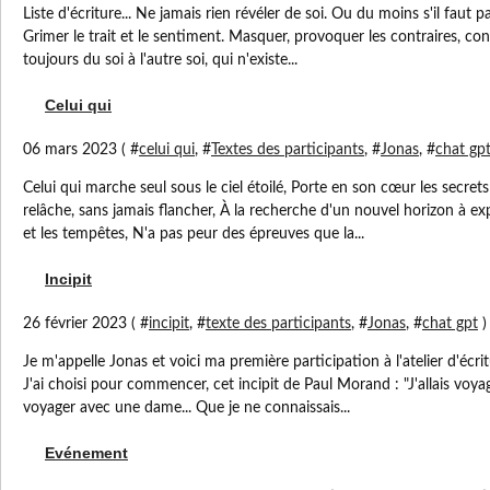
Liste d'écriture... Ne jamais rien révéler de soi. Ou du moins s'il faut par
Grimer le trait et le sentiment. Masquer, provoquer les contraires, conv
toujours du soi à l'autre soi, qui n'existe...
Celui qui
06 mars 2023 ( #
celui qui
, #
Textes des participants
, #
Jonas
, #
chat gp
Celui qui marche seul sous le ciel étoilé, Porte en son cœur les secret
relâche, sans jamais flancher, À la recherche d'un nouvel horizon à exp
et les tempêtes, N'a pas peur des épreuves que la...
Incipit
26 février 2023 ( #
incipit
, #
texte des participants
, #
Jonas
, #
chat gpt
)
Je m'appelle Jonas et voici ma première participation à l'atelier d'écrit
J'ai choisi pour commencer, cet incipit de Paul Morand : "J'allais voyag
voyager avec une dame... Que je ne connaissais...
Evénement