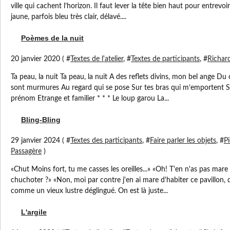
ville qui cachent l’horizon. Il faut lever la tête bien haut pour entrevoi
jaune, parfois bleu très clair, délavé....
Poèmes de la nuit
20 janvier 2020 ( #
Textes de l'atelier
, #
Textes de participants
, #
Richard
Ta peau, la nuit Ta peau, la nuit A des reflets divins, mon bel ange Du 
sont murmures Au regard qui se pose Sur tes bras qui m’emportent Sur
prénom Etrange et familier * * * Le loup garou La...
Bling-Bling
29 janvier 2024 ( #
Textes des participants
, #
Faire parler les objets
, #
Pi
Passagère
)
«Chut Moins fort, tu me casses les oreilles...» «Oh! T'en n'as pas mare 
chuchoter ?» «Non, moi par contre j'en ai mare d'habiter ce pavillon,
comme un vieux lustre déglingué. On est là juste...
L'argile