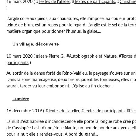
16 mars 2020 ( #
Textes de l'atelier
, #
Textes de participants
, #
Christine
)
L’argile colle aux pieds, aux chaussures, elle s’impose. Sa couleur pr
teinté de brun, est un repos pour le regard. L’argile est le sel de la ter
matière organique pour donner l’humus, la glaise,...
Un village, découverte
10 mars 2020 ( #
Jean-Pierre G.
, #
Autobiographie et Nature
, #
Textes de
participants
)
Au sortir de la dense forêt de Réno-Valdieu, le paysage s'ouvre sur u
Dans la zone marécageuse, deux brebis jouent les tondeuses, elles n'
saurait tarder vu leur embonpoint. L'église au fin clocher...
Lumière
16 décembre 2019 ( #
Textes de l'atelier
, #
Textes de participants
, #
Pier
La nuit s'est habillée d'incandescence elle porte la longue robe crée p
de Cassiopée flash d'une étoile filante, un peu de poudre aux yeux, el
pour la nuit elle a rendez-vous, A bord du grand...