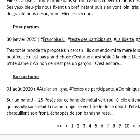
Elle est assise là, toute droite dans son lit. De fins cheveux blonds des
Ses yeux bleu-gris nous fixent un bref instant puis s’en vont loin, très 
de gravité nous désarçonne. Hier, les secours...
Post partum
30 janvier 2025 ( #
Françoise L.
, #
texte des participants
, #
La liberté
, #
Très tôt le monde t’a proposé un carcan : Ils ont endormi ta mère lors
bouffée, ce n’est pas grand-chose C’est une anesthésie à la reine, De
p’tite dame ? Ah non ce n’est pas un garçon ! C’est encore...
Sur un banc
01 août 2020 ( #
Atelier en ligne
, #
Textes de participants
, #
Dominique
Sur un banc J – 25 Posée sur ce banc de métal vert rouillé, elle entend
qui assaille sans répit la roche rouge. Le vent tiède de ce début d’été
chatouillent son front, échappés de son bandana rose....
2
<<
<
1
2
3
4
5
6
7
8
9
10
>
0