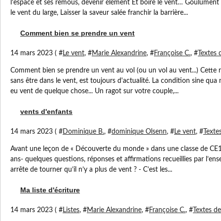
l’espace et ses remous, devenir élément Et boire le vent… Goulûment
le vent du large, Laisser la saveur salée franchir la barrière...
Comment bien se prendre un vent
14 mars 2023 ( #
Le vent
, #
Marie Alexandrine
, #
Françoise C.
, #
Textes 
Comment bien se prendre un vent au vol (ou un vol au vent...) Cette re
sans être dans le vent, est toujours d'actualité. La condition sine qua
eu vent de quelque chose... Un ragot sur votre couple,...
vents d'enfants
14 mars 2023 ( #
Dominique B.
, #
dominique Olsenn
, #
Le vent
, #
Texte
Avant une leçon de « Découverte du monde » dans une classe de CE1 
ans- quelques questions, réponses et affirmations recueillies par l’ens
arrête de tourner qu’il n’y a plus de vent ? - C’est les...
Ma liste d'écriture
14 mars 2023 ( #
Listes
, #
Marie Alexandrine
, #
Françoise C.
, #
Textes de