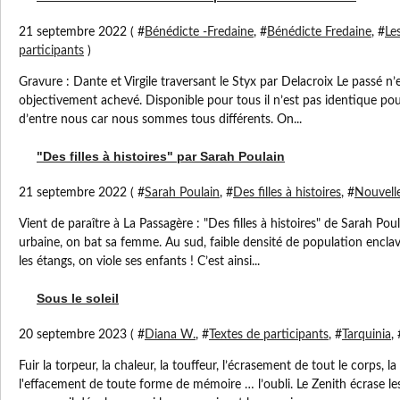
21 septembre 2022 ( #
Bénédicte -Fredaine
, #
Bénédicte Fredaine
, #
Le
participants
)
Gravure : Dante et Virgile traversant le Styx par Delacroix Le passé n’e
objectivement achevé. Disponible pour tous il n’est pas identique po
d’entre nous car nous sommes tous différents. On...
"Des filles à histoires" par Sarah Poulain
21 septembre 2022 ( #
Sarah Poulain
, #
Des filles à histoires
, #
Nouvell
Vient de paraître à La Passagère : "Des filles à histoires" de Sarah Po
urbaine, on bat sa femme. Au sud, faible densité de population enclavée
les étangs, on viole ses enfants ! C’est ainsi...
Sous le soleil
20 septembre 2023 ( #
Diana W.
, #
Textes de participants
, #
Tarquinia
, 
Fuir la torpeur, la chaleur, la touffeur, l’écrasement de tout le corps, l
l'effacement de toute forme de mémoire … l’oubli. Le Zenith écrase le