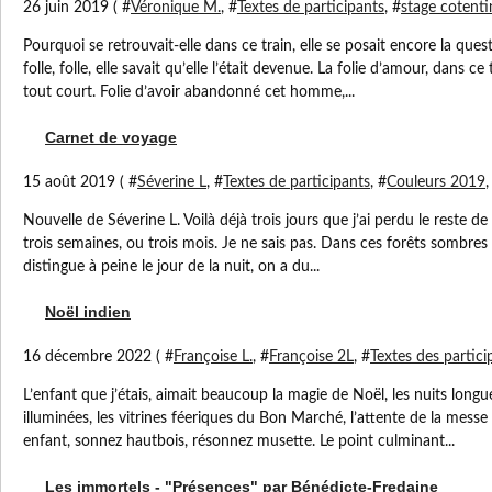
26 juin 2019 ( #
Véronique M.
, #
Textes de participants
, #
stage cotent
Pourquoi se retrouvait-elle dans ce train, elle se posait encore la ques
folle, folle, elle savait qu’elle l’était devenue. La folie d’amour, dans ce
tout court. Folie d’avoir abandonné cet homme,...
Carnet de voyage
15 août 2019 ( #
Séverine L
, #
Textes de participants
, #
Couleurs 2019
,
Nouvelle de Séverine L. Voilà déjà trois jours que j’ai perdu le reste de 
trois semaines, ou trois mois. Je ne sais pas. Dans ces forêts sombres
distingue à peine le jour de la nuit, on a du...
Noël indien
16 décembre 2022 ( #
Françoise L.
, #
Françoise 2L
, #
Textes des partici
L’enfant que j’étais, aimait beaucoup la magie de Noël, les nuits longue
illuminées, les vitrines féeriques du Bon Marché, l’attente de la messe d
enfant, sonnez hautbois, résonnez musette. Le point culminant...
Les immortels - "Présences" par Bénédicte-Fredaine