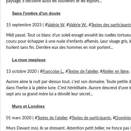
paysage, il décolore aussi les souvenirs et les espoirs...
Sans l'ombre d'un doute
15 septembre 2023 ( #
Valérie W
, #
Valérie W.
, #
Textes des participant
Midi passé. Tout ce blanc d’un soleil enragé envahit les ruelles tortueus
couru pour échapper à une nuée d’enfants affamés. Leur visage gris,
hurlent sans fin. Derrière eux des hommes en noir portent...
La roue magique
13 octobre 2020 ( #
Françoise L.
, #
Textes de l'atelier
, #
Atelier en ligne
,
Aurore aime la nuit par-dessus tout, c’est son domaine. Toute petite dé
dans l’herbe à la pleine lune. C’est héréditaire. Aurore descend d’une 
sept ans sa grand-mère lui a dévoilé leur secret...
Murs et Londres
01 mars 2020 ( #
Textes de l'atelier
, #
Textes de participants
, #
Dominiq
Murs Devant moi, ils se dressent. Attention petit bélier, ne fonce pas 